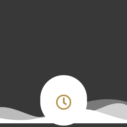
mentaal, sociaal
of emotioneel
vlak
ondersteuning
nodig hebben.